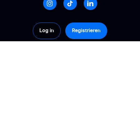
Log in
Registrieren
Produkte
Lösungen
Sammlung
Berechnen Sie Ihren
ROI!
Verwaltung
Bauen Sie eine
Aktivierung
vertrauensvolle
Beziehung auf
Analyse
Verbessern Sie Ihre
Mehrfachnutzung von
Sichtbarkeit im
Rezensionen
Internet
Arten von
Pflegen Sie Ihre
Rezensionen