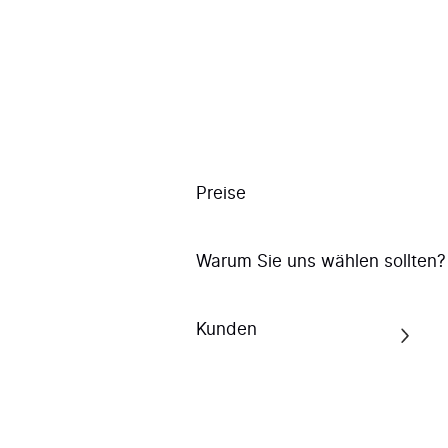
* Pflichtfelder: Füllen Sie diese Felder aus, um Ihren ROI zu
berechnen.
€
0
Preise
SEO-Auswirkung
(inkrementelle organische Verkäufe)
Warum Sie uns wählen sollten?
€
0
Kunden
Online-Konversionen
(inkrementelle Auswirkung)