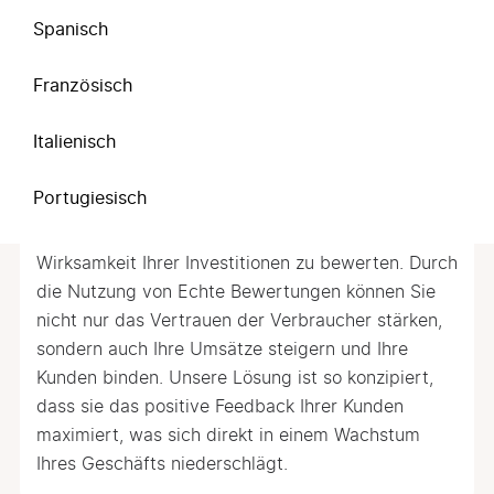
Einfluss auf den Umsatz, und mit unserem
Spanisch
Simulator können Sie sich schnell einen Überblick
über die Vorteile verschaffen, die unser Service
Französisch
für Ihre Marke bringen kann.
Italienisch
Warum sollten Sie Echte Bewertungen
für Ihr Unternehmen wählen?
Portugiesisch
Der ROI ist ein entscheidender Indikator, um die
Wirksamkeit Ihrer Investitionen zu bewerten. Durch
die Nutzung von Echte Bewertungen können Sie
nicht nur das Vertrauen der Verbraucher stärken,
sondern auch Ihre Umsätze steigern und Ihre
Kunden binden. Unsere Lösung ist so konzipiert,
dass sie das positive Feedback Ihrer Kunden
maximiert, was sich direkt in einem Wachstum
Ihres Geschäfts niederschlägt.