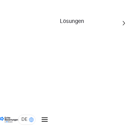
*
Online-Verkäufe (letzte 12 Monate)
Lösungen
Verkäufe in Geschäften (letzte 12 Monate)
Wenn Sie ein E-Commerce-Anbieter sind, geben Sie bitte 0 an.
Erhalten Sie den ausführlichen Bericht per E-
*
Mail!
DE