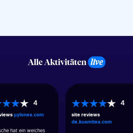
Alle Aktivitäten
live
4
4
eviews
pylones.com
site reviews
de.kusmitea.com
che hat ein weiches