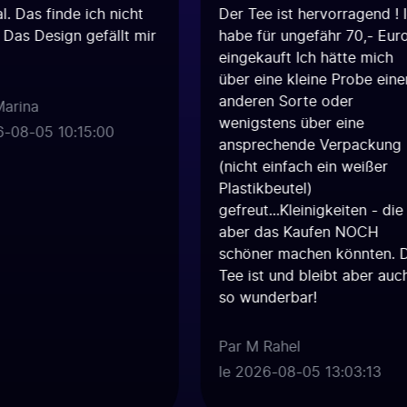
l. Das finde ich nicht
Der Tee ist hervorragend ! I
 Das Design gefällt mir
habe für ungefähr 70,- Euro
eingekauft Ich hätte mich
über eine kleine Probe einer
anderen Sorte oder
arina
wenigstens über eine
-08-05 10:15:00
ansprechende Verpackung
(nicht einfach ein weißer
Plastikbeutel)
gefreut...Kleinigkeiten - die
aber das Kaufen NOCH
schöner machen könnten. D
Tee ist und bleibt aber auch
so wunderbar!
Par M Rahel
le 2026-08-05 13:03:13