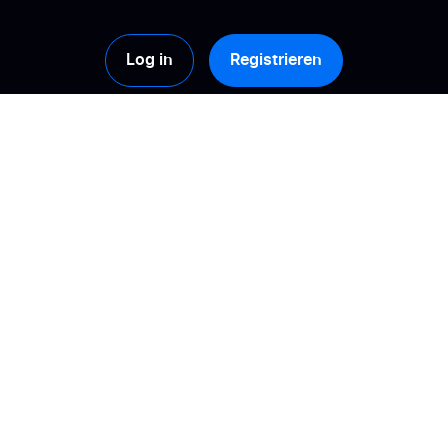
Log in
Registrieren
Produkte
Lösungen
Sammlung
Berechnen Sie Ihren
ROI!
Verwaltung
Bauen Sie eine
Aktivierung
vertrauensvolle
Beziehung auf
Analyse
Verbessern Sie Ihre
Mehrfachnutzung von
Sichtbarkeit im
Rezensionen
Internet
Arten von
Pflegen Sie Ihre
Rezensionen
Online Reputation